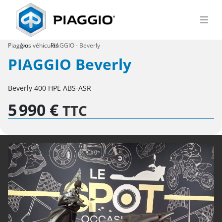
›
PIAGGIO - Beverly
›
Piaggio
Nos véhicules
PIAGGIO Beverly
Beverly 400 HPE ABS-ASR
5 990 €
TTC