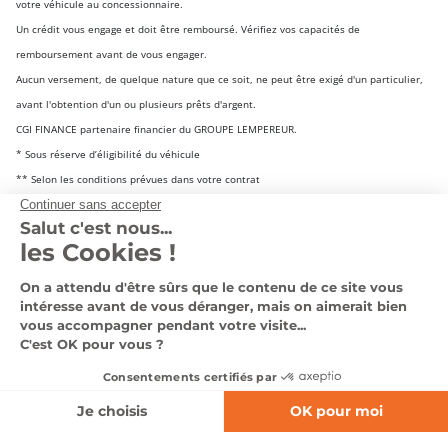
votre véhicule au concessionnaire.
Un crédit vous engage et doit être remboursé. Vérifiez vos capacités de
remboursement avant de vous engager.
Aucun versement, de quelque nature que ce soit, ne peut être exigé d'un particulier,
avant l'obtention d'un ou plusieurs prêts d'argent.
CGI FINANCE partenaire financier du GROUPE LEMPEREUR.
* Sous réserve d’éligibilité du véhicule
** Selon les conditions prévues dans votre contrat
Selon conditions contractuelles en vigueur et sous réserve d’acceptation définitive du
dossier de financement par CGL, Compagnie Générale de Location d’Équipements, CGI
FINANCE, SA au capital de 58 606 156 € - 69 avenue de Flandre 59 708 Marcq-en-
Baroeul Cedex – SIREN 303 236 186 – RCS Lille Métropole. CGL est une société du
Groupe Société Générale. GROUPE LEMPEREUR FINANCEMENT est une marque du
GROUPE LEMPEREUR mise à disposition de CGI FINANCE Contrats d’assurances
souscrits et présentés par CGL, courtier d’assurance, n° ORIAS 07027148
(www.orias.fr) via ses mandataires.